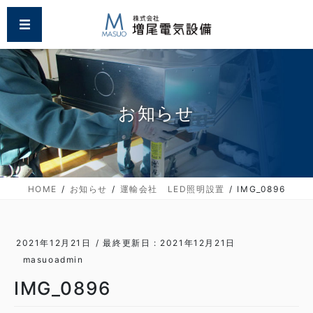
コ
ナ
MENU
ン
ビ
テ
ゲ
ン
ー
ツ
シ
に
ョ
移
ン
お知らせ
動
に
移
動
HOME
お知らせ
運輸会社 LED照明設置
IMG_0896
2021年12月21日
/ 最終更新日 :
2021年12月21日
masuoadmin
IMG_0896