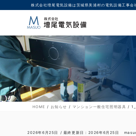
コ
ナ
株式会社増尾電気設備は茨城県美浦村の電気設備工事会
ン
ビ
テ
ゲ
ン
ー
ツ
シ
に
ョ
移
ン
動
に
移
動
HOME
お知らせ
マンション一般住宅照明器具
1_
2026年6月25日
/ 最終更新日 :
2026年6月25日
masu