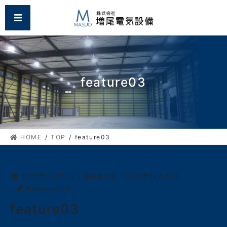
コ
ナ
MENU
ン
ビ
テ
ゲ
ン
ー
ツ
シ
に
ョ
移
ン
feature03
動
に
移
動
HOME
TOP
feature03
2021年12月21日
/ 最終更新日 :
2021年12月21日
masuoadmin
feature03