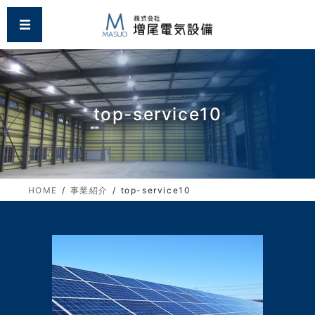
コ
ナ
MENU
ン
ビ
テ
ゲ
ン
ー
ツ
シ
に
ョ
移
ン
top-service10
動
に
移
動
HOME
事業紹介
top-service10