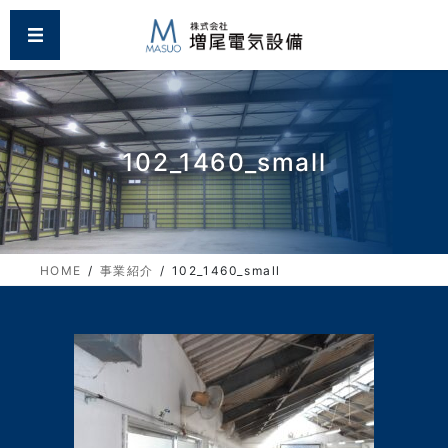
コ
ナ
MENU
ン
ビ
テ
ゲ
ン
ー
ツ
シ
に
ョ
移
ン
102_1460_small
動
に
移
動
HOME
事業紹介
102_1460_small