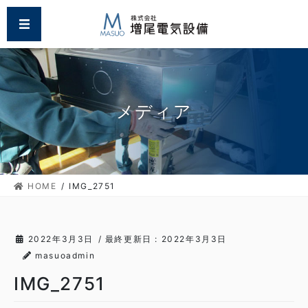
コ
ナ
MENU
ン
ビ
テ
ゲ
ン
ー
ツ
シ
に
ョ
移
ン
メディア
動
に
移
動
HOME
IMG_2751
2022年3月3日
/ 最終更新日 :
2022年3月3日
masuoadmin
IMG_2751