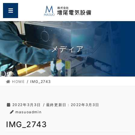
コ
ナ
MENU
ン
ビ
テ
ゲ
ン
ー
ツ
シ
に
ョ
移
ン
メディア
動
に
移
動
HOME
IMG_2743
2022年3月3日
/ 最終更新日 :
2022年3月3日
masuoadmin
IMG_2743