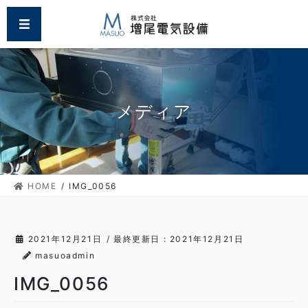
コ
ナ
MENU
ン
ビ
テ
ゲ
ン
ー
ツ
シ
に
ョ
移
ン
メディア
動
に
移
動
HOME
IMG_0056
2021年12月21日
/ 最終更新日 :
2021年12月21日
masuoadmin
IMG_0056