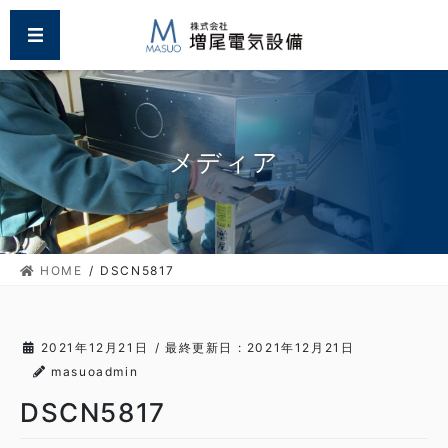
コ
ナ
MENU
ン
ビ
テ
ゲ
ン
ー
ツ
シ
に
ョ
移
ン
メディア
動
に
移
動
HOME
DSCN5817
2021年12月21日
/ 最終更新日 :
2021年12月21日
masuoadmin
DSCN5817